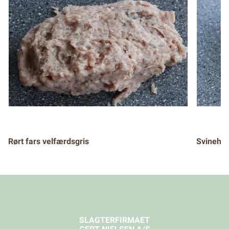
Rørt fars velfærdsgris
Svinehak
SLAGTERFIRMAET