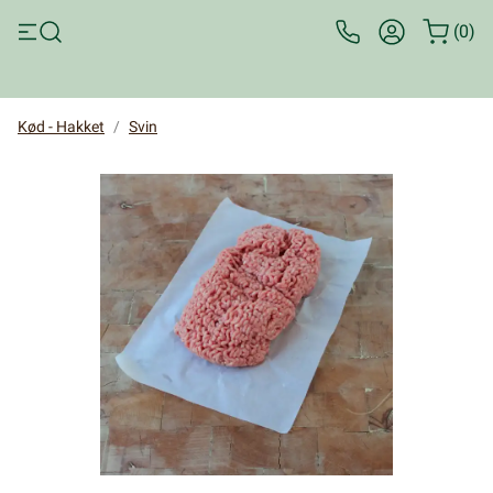
Kundeservice 33 31 
Log ind til sho
(0)
Open search modal
Kød - Hakket
Svin