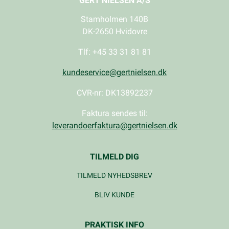
GERT NIELSEN A/S
Stamholmen 140B
DK-2650 Hvidovre
Tlf: +45 33 31 81 81
kundeservice@gertnielsen.dk
CVR-nr: DK13892237
Faktura sendes til:
leverandoerfaktura@gertnielsen.dk
TILMELD DIG
TILMELD NYHEDSBREV
BLIV KUNDE
PRAKTISK INFO